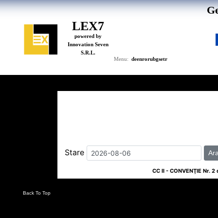
Ge
LEX7
powered by
Innovation Seven
S.R.L.
de
en
ro
ru
bg
se
tr
Menu:
Stare
Ar
CC II - CONVENŢIE Nr. 2
Back To Top