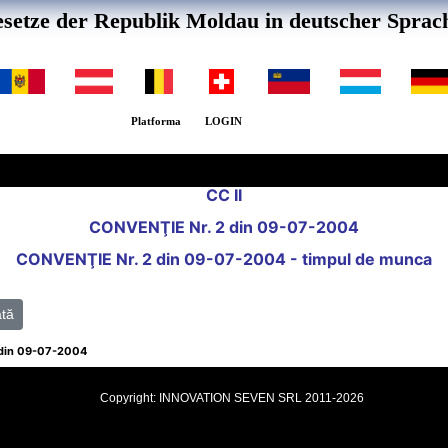
setze der Republik Moldau in deutscher Sprac
Platforma
LOGIN
CC II
CONVENŢIE Nr. 2 din 09-07-2004
CONVENŢIE Nr. 2 din 09-07-2004 - timpul de munca
ată
 din 09-07-2004
Copyright: INNOVATION SEVEN SRL 2011-2026