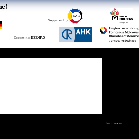
he!
Supported by
DE
EN
RO
Documents:
Impressum