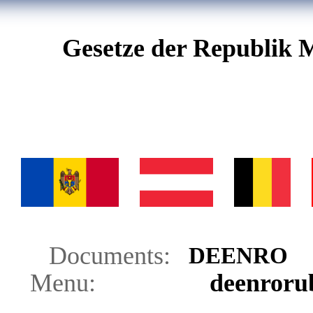
Gesetze der Republik 
Documents:
DE
EN
RO
Menu:
de
en
ro
ru