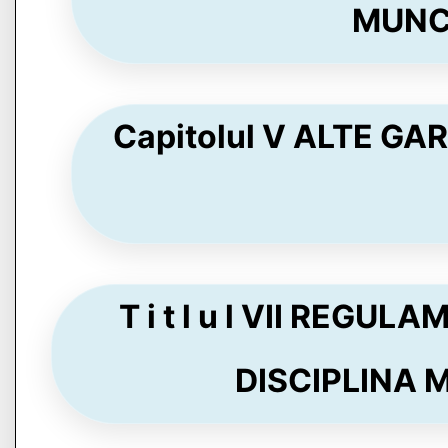
MUNCĂ
Capitolul V ALTE GAR
T i t l u l VII REGU
DISCIPLINA MU