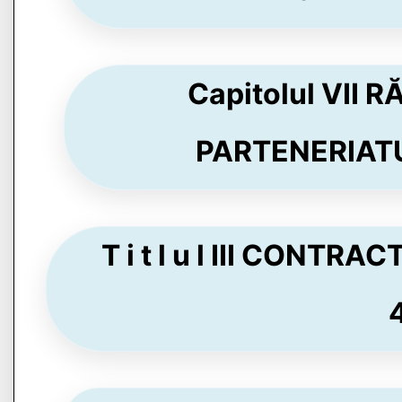
Capitolul VII
PARTENERIATUL
T i t l u l III CONT
4