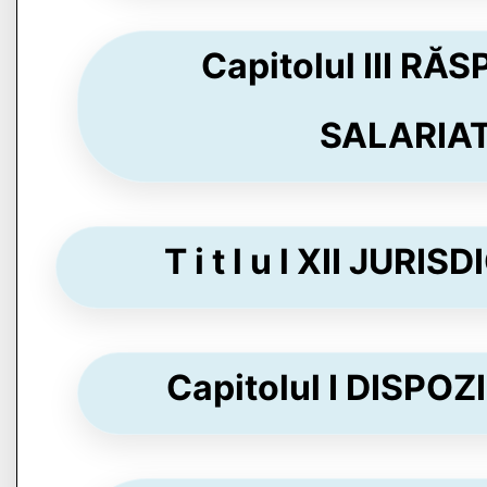
Capitolul III 
SALARIATU
T i t l u l XII JURI
Capitolul I DISPOZ