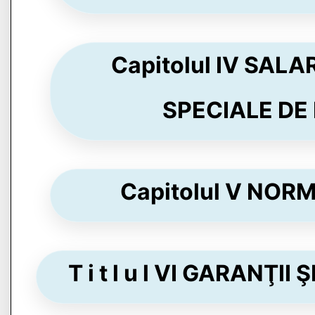
Capitolul IV SAL
SPECIALE DE M
Capitolul V NORM
T i t l u l VI GARANŢII