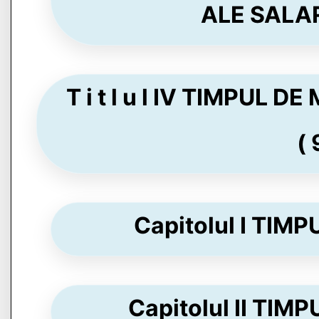
ALE SALARI
T i t l u l IV TIMPUL
( 
Capitolul I TIMP
Capitolul II TIMP