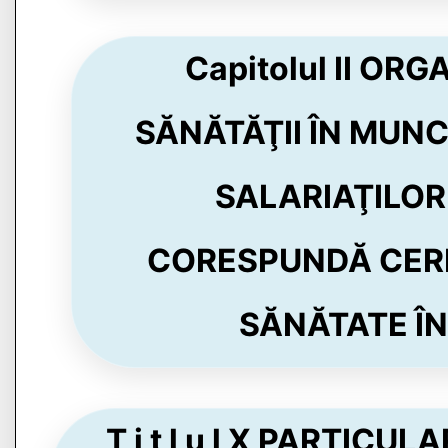
Capitolul II OR
SĂNĂTĂŢII ÎN MUN
SALARIAŢILOR
CORESPUNDĂ CERI
SĂNĂTATE ÎN
T i t l u l X PARTIC