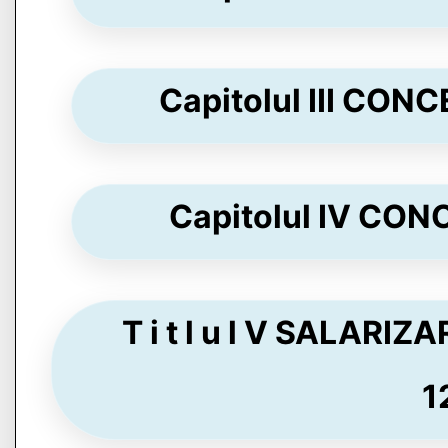
Capitolul III CONC
Capitolul IV CONC
T i t l u l V SALAR
1