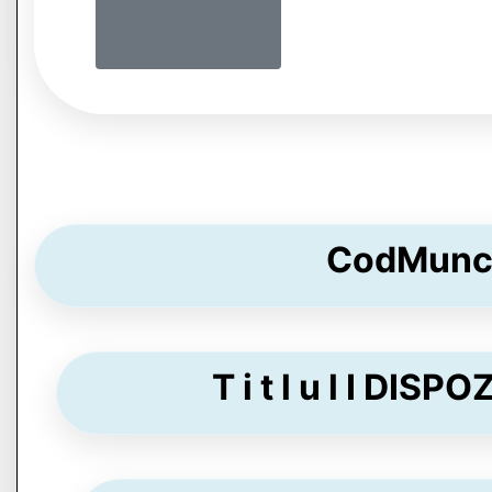
CodMunc 
T i t l u l I DISP