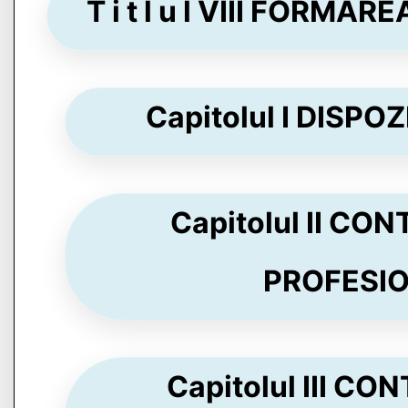
T i t l u l VIII FORMA
Capitolul I DISPOZ
Capitolul II C
PROFESION
Capitolul III C