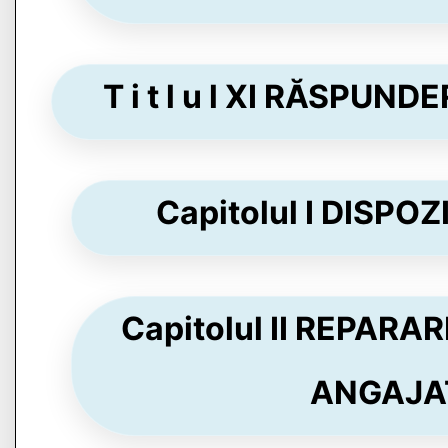
T i t l u l XI RĂSPUN
Capitolul I DISPOZ
Capitolul II REPAR
ANGAJAT