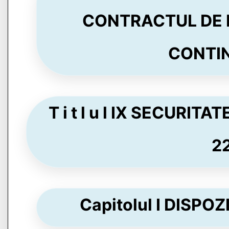
CONTRACTUL DE
CONTINU
T i t l u l IX SECURI
22
Capitolul I DISPOZ