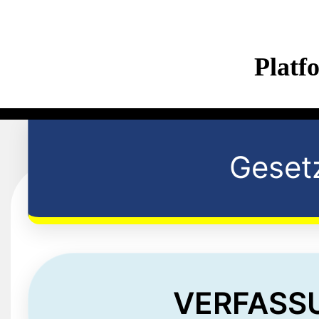
Platf
Geset
VERFASS