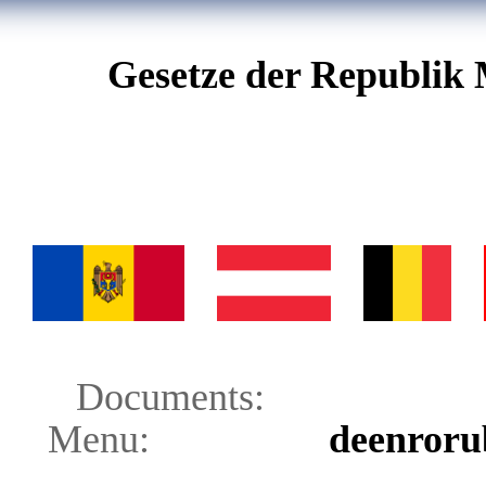
Gesetze der Republik 
Documents:
Menu:
de
en
ro
ru