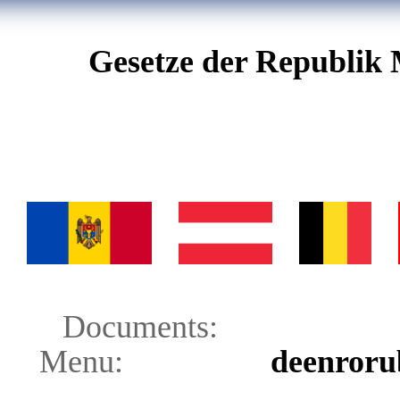
Gesetze der Republik 
Documents:
Menu:
de
en
ro
ru