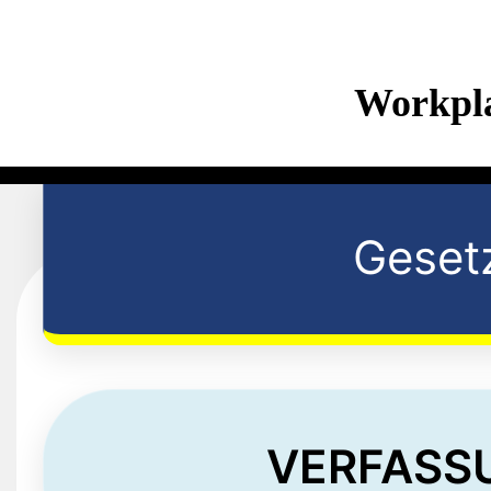
Workpl
Geset
VERFASS