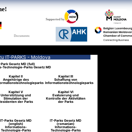
he!
Supported by
Documents:
zu IT-PARKS - Moldova
-Park Gesetz MD (full)
s-Technologie-Parks Gesetz MD
Kapitel II
Kapitel III
Angehörige des
Schaffung von
formationstechnologieparks
Informationstechnologieparks
Kapitel V
Kapitel VI
Unterstützung und
Evaluierung und
Stimulation der
Kontrolle der Aktivitäten
Residenten der Parks
der Parks
IT-Parks Gesetz MD
IT-Parks Gesetz MD
(english)
(romanian)
Informations-
Informations-
Technologie-Parks
Technologie-Parks