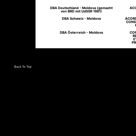
DBA Deutschland - Moldova (gemacht
ACO
von BRD mit UdSSR 1981)
DBA Schweiz - Moldova
ACORD
CONSI
DBA Österreich - Moldova
CON
R
E
PR
Back To Top