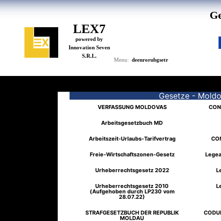
Ge
LEX7
powered by
Innovation Seven
S.R.L.
de
en
ro
ru
bg
se
tr
Menu:
Gesetze - Mold
VERFASSUNG MOLDOVAS
CON
Arbeitsgesetzbuch MD
Arbeitszeit-Urlaubs-Tarifvertrag
CON
Freie-Wirtschaftszonen-Gesetz
Legea
Urheberrechtsgesetz 2022
L
Urheberrechtsgesetz 2010
L
(Aufgehoben durch LP230 vom
28.07.22)
STRAFGESETZBUCH DER REPUBLIK
CODUL
MOLDAU