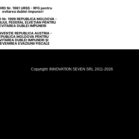
RD Nr. 1981 URSS - RFG pentru
evitarea dublei impuneri
 Nr. 1999 REPUBLICA MOLDOVA -
LIUL FEDERAL ELVEŢIAN PENTRU
EVITAREA DUBLEI IMPUNERI
VENȚIE REPUBLICA AUSTRIA -
EPUBLICA MOLDOVA PENTRU
VITAREA DUBLEI IMPUNERI ȘI
EVENIREA EVAZIUNII FISCALE
Copyright: INNOVATION SEVEN SRL 2011-2026