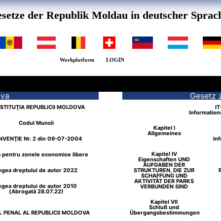
setze der Republik Moldau in deutscher Sprac
Workplatform
LOGIN
ova
Gesetz 
STITUŢIA REPUBLICII MOLDOVA
IT
Information
Codul Muncii
Kapitel I
Allgemeines
VENŢIE Nr. 2 din 09-07-2004
In
Kapitel IV
 pentru zonele economice libere
Eigenschaften UND
AUFGABEN DER
egea dreptului de autor 2022
STRUKTUREN, DIE ZUR
SCHAFFUNG UND
AKTIVITÄT DER PARKS
egea dreptului de autor 2010
VERBUNDEN SIND
(Abrogată 28.07.22)
Kapitel VII
Schluß und
 PENAL AL REPUBLICII MOLDOVA
Übergangsbestimmungen