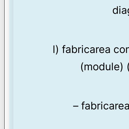
dia
l) fabricarea c
(module) (
– fabricare