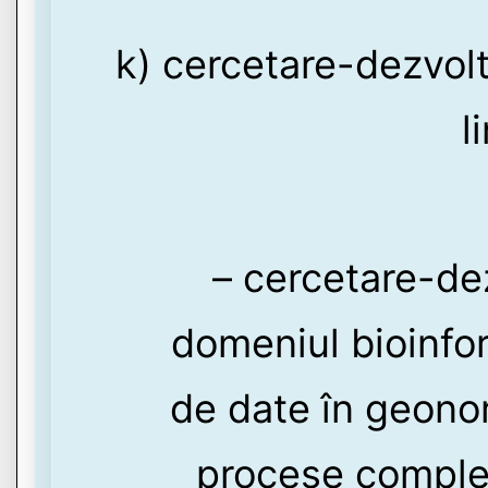
k) cercetare-dezvolt
l
– cercetare-de
domeniul bioinfor
de date în geono
procese comple