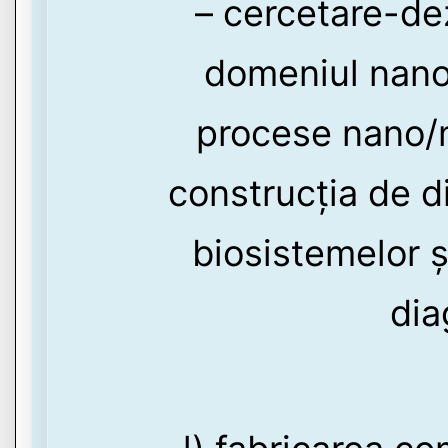
– cercetare-de
domeniul nanob
procese nano/mi
construcția de d
biosistemelor și
dia