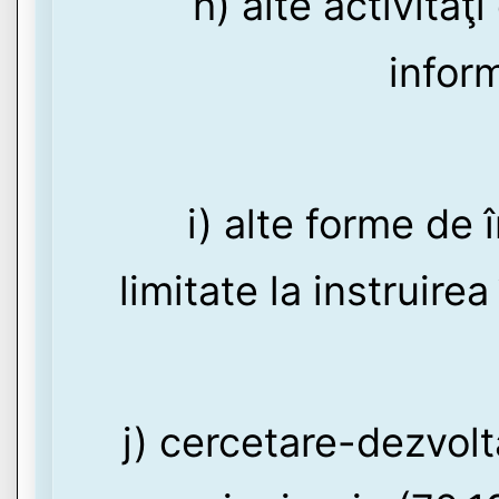
h) alte activităţ
inform
i) alte forme de 
limitate la instruire
j) cercetare-dezvolta