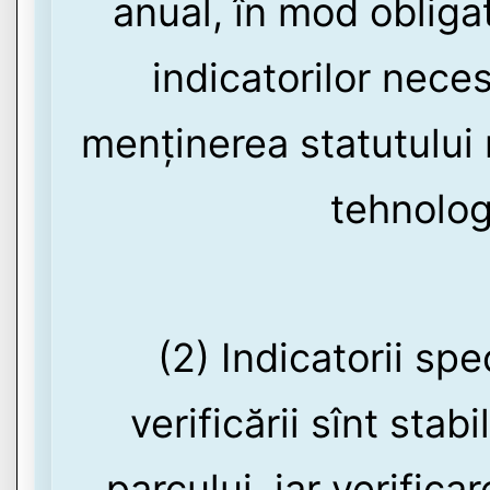
anual, în mod obligato
indicatorilor nece
menținerea statutului 
tehnolog
(2) Indicatorii spe
verificării sînt stab
parcului, iar verific