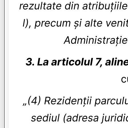
rezultate din atribuțiile
l), precum și alte veni
Administrație 
3. La articolul 7, alin
c
„(4) Rezidenții parculu
sediul (adresa jurid