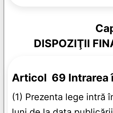
Cap
DISPOZIŢII FIN
Articol 69 Intrarea 
(1) Prezenta lege intră î
luni de la data publicării