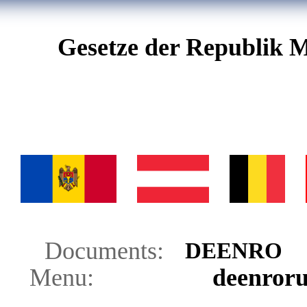
Gesetze der Republik M
Documents:
DE
EN
RO
Menu:
de
en
ro
r