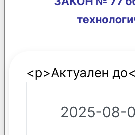
ЗАКОН № 77 о
технологи
<p>Актуален до