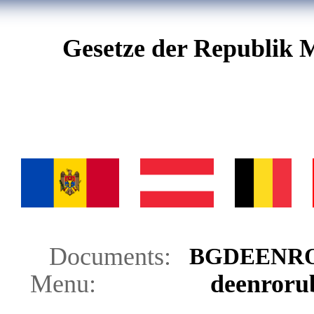
Gesetze der Republik 
Documents:
BG
DE
EN
R
Menu:
de
en
ro
ru