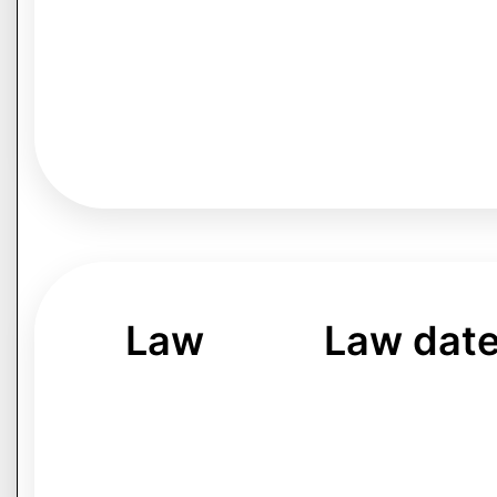
Law
Law dat