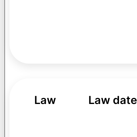
Law
Law dat