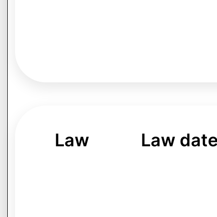
Law
Law dat