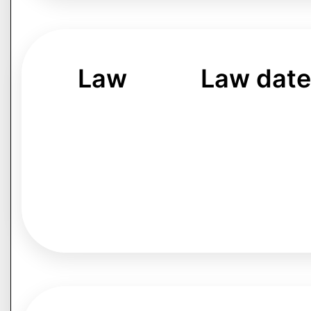
Law
Law dat