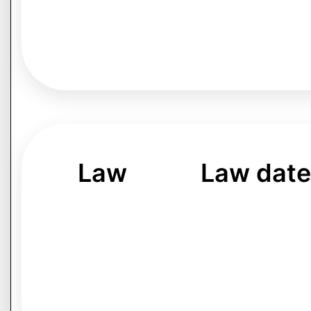
Law
Law dat