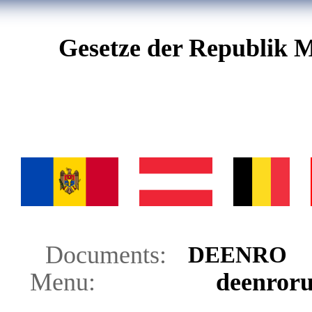
Gesetze der Republik M
Documents:
DE
EN
RO
Menu:
de
en
ro
r