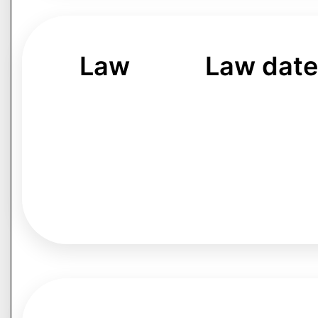
Law
Law dat