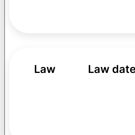
Law
Law dat