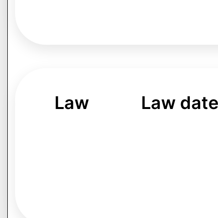
Law
Law dat