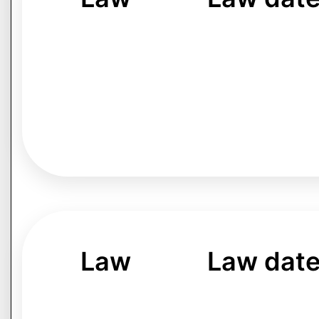
Law
Law dat