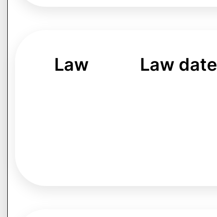
Law
Law dat