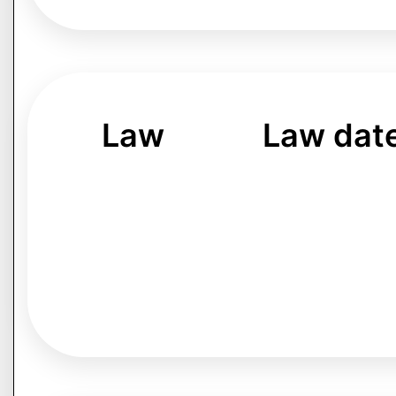
Law
Law dat