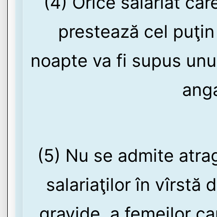
(4) Orice salariat car
prestează cel puţi
noapte va fi supus unu
anga
(5) Nu se admite atra
salariaţilor în vîrstă 
gravide, a femeilor c