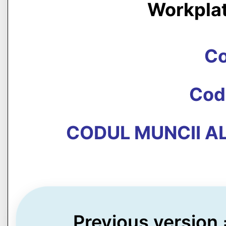
Workpla
C
Cod
CODUL MUNCII AL
Previous version