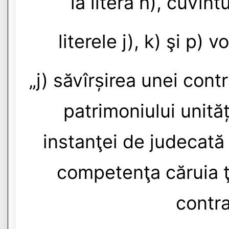
la litera h), cuvîn
literele j), k) şi p)
„j) săvîrșirea unei cont
patrimoniului unități
instanţei de judecată
competenţa căruia ţi
contra