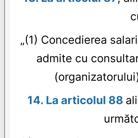
c
„(1) Concedierea salar
admite cu consultar
(organizatorului)
14. La articolul 88
al
următo