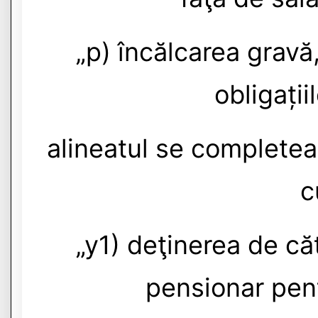
„p) încălcarea gravă,
obligați
alineatul se completea
c
„y1) deţinerea de căt
pensionar pent