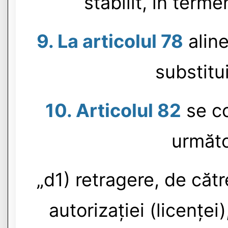
stabilit, în terme
9. La articolul 78
aline
substitui
10. Articolul 82
se co
următo
„d1) retragere, de căt
autorizației (licenței