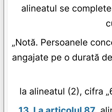
alineatul se complete
c
„Notă. Persoanele conced
angajate pe o durată de
la alineatul (2), cifra 
13. La articolul 87
, al