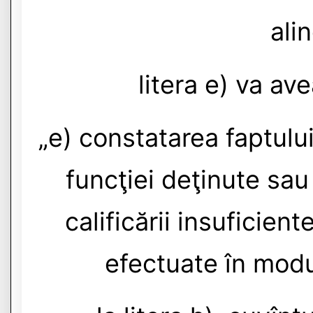
alin
litera e) va av
„e) constatarea faptulu
funcţiei deţinute sau
calificării insuficient
efectuate în modu