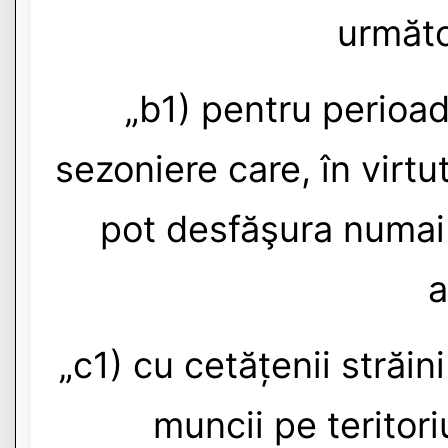
următo
„b1) pentru perioada
sezoniere care, în virtu
pot desfăşura numai 
a
„c1) cu cetățenii străi
muncii pe teritori