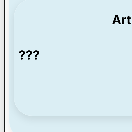
Art
???