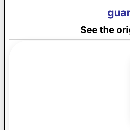
guar
See the or