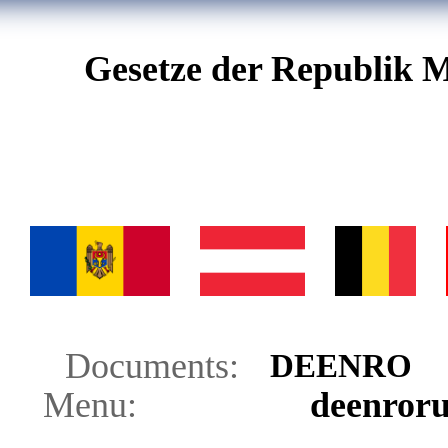
Gesetze der Republik M
Documents:
DE
EN
RO
Menu:
de
en
ro
r