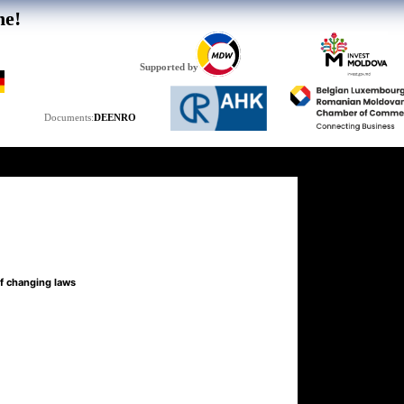
he!
Supported by
DE
EN
RO
Documents:
of changing laws