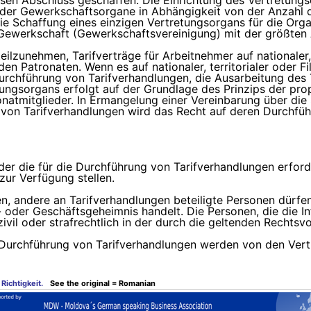
sen Abschluss geschaffen. Die Einrichtung des Vertretungs
 der Gewerkschaftsorgane in Abhängigkeit von der Anzahl d
e Schaffung eines einzigen Vertretungsorgans für die Orga
Gewerkschaft (Gewerkschaftsvereinigung) mit der größten 
 teilzunehmen, Tarifverträge für Arbeitnehmer auf nationale
n Patronaten. Wenn es auf nationaler, territorialer oder Fi
Durchführung von Tarifverhandlungen, die Ausarbeitung des
tungsorgans erfolgt auf der Grundlage des Prinzips der pro
natmitglieder. In Ermangelung einer Vereinbarung über die
n von Tarifverhandlungen wird das Recht auf deren Durchfü
ander die für die Durchführung von Tarifverhandlungen erfor
ur Verfügung stellen.
n, andere an Tarifverhandlungen beteiligte Personen dürfen
- oder Geschäftsgeheimnis handelt. Die Personen, die die I
, zivil oder strafrechtlich in der durch die geltenden Rechts
er Durchführung von Tarifverhandlungen werden von den Ver
Richtigkeit.
See the original = Romanian