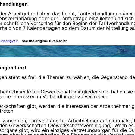
rhandlungen
 der Arbeitgeber haben das Recht, Tarifverhandlungen über 
bsvereinbarung oder der Tarifveträge einzuleiten und sich 
er schriftliche Vorschlag für den Beginn der Tarifverhandlun
nnerhalb von 7 Kalendertagen ab dem Datum der Mitteilung 
Richtigkeit.
See the original = Romanian
ungen führt
gen steht es frei, die Themen zu wählen, die Gegenstand de
 Arbeitnehmer keine Gewerkschaftsmitglieder sind, haben sie 
ine Interessen in Verhandlungen zu vertreten.
werkschaften gibt, werden die Interessen der Arbeitnehmer g
treten.
eilzunehmen, Tarifverträge für Arbeitnehmer auf nationaler
n Gewerkschaften (Gewerkschaftsvereinigung). Wenn es auf n
organe gibt, wird ein einziges Vertretungsorgan für die Du