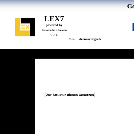
Ge
LEX7
powered by
Innovation Seven
S.R.L.
de
en
ro
ru
bg
se
tr
Menu:
[
]
Zur Struktur dieses Gesetzes