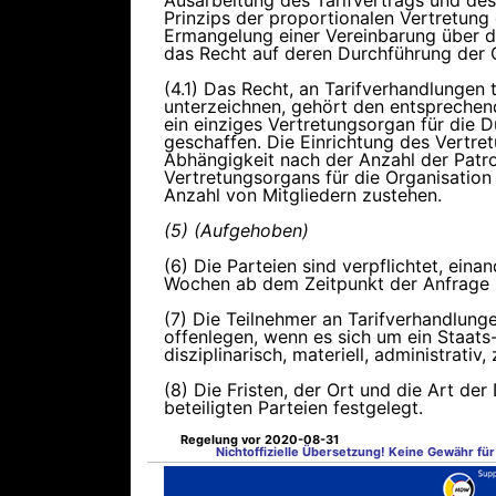
Ausarbeitung des Tarifvertrags und des
Prinzips der proportionalen Vertretung
Ermangelung einer Vereinbarung über di
das Recht auf deren Durchführung der 
(4.1) Das Recht, an Tarifverhandlungen
unterzeichnen, gehört den entsprechende
ein einziges Vertretungsorgan für die 
geschaffen. Die Einrichtung des Vertre
Abhängigkeit nach der Anzahl der Patro
Vertretungsorgans für die Organisatio
Anzahl von Mitgliedern zustehen.
(5) (Aufgehoben)
(6) Die Parteien sind verpflichtet, ein
Wochen ab dem Zeitpunkt der Anfrage z
(7) Die Teilnehmer an Tarifverhandlunge
offenlegen, wenn es sich um ein Staats
disziplinarisch, materiell, administrativ
(8) Die Fristen, der Ort und die Art d
beteiligten Parteien festgelegt.
Regelung vor 2020-08-31
Nichtoffizielle Übersetzung! Keine Gewähr für 