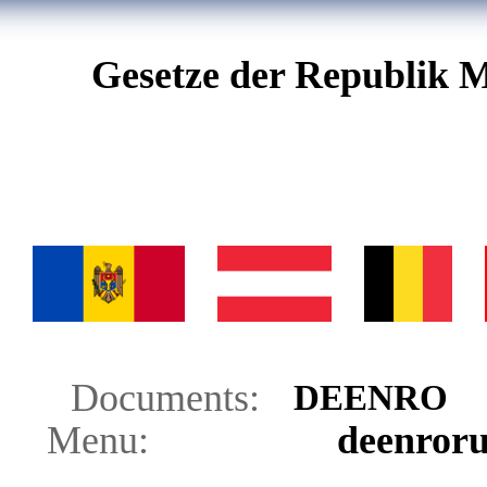
Gesetze der Republik M
Documents:
DE
EN
RO
Menu:
de
en
ro
r