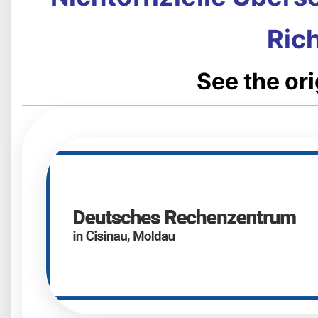
Rich
See the or