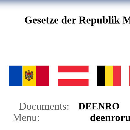
Gesetze der Republik M
Documents:
DE
EN
RO
Menu:
de
en
ro
r