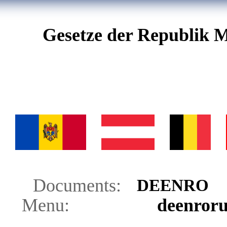
Gesetze der Republik M
Documents:
DE
EN
RO
Menu:
de
en
ro
r