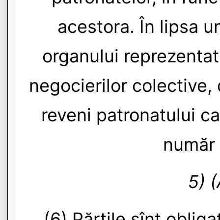
acestora. În lipsa u
organului reprezentat
negocierilor colective,
reveni patronatului c
număr 
5) 
(6) Părţile sînt oblig