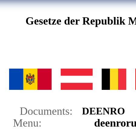
Gesetze der Republik M
Documents:
DE
EN
RO
Menu:
de
en
ro
r