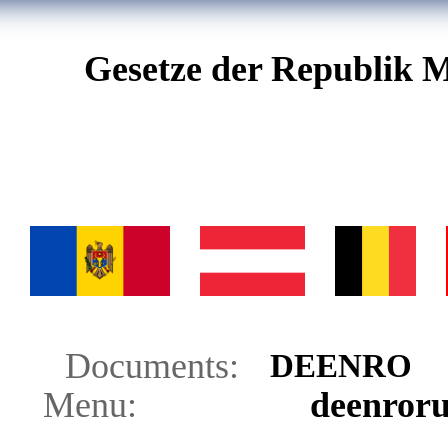
Gesetze der Republik M
Documents:
DE
EN
RO
Menu:
de
en
ro
r