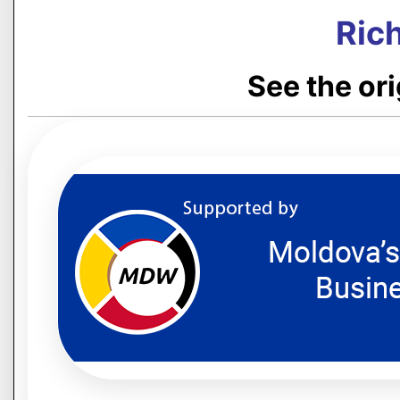
Rich
See the or