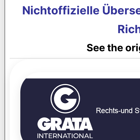
Nichtoffizielle Über
Rich
See the or