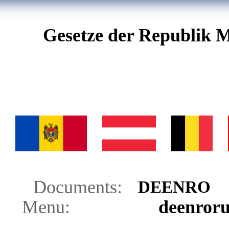
Gesetze der Republik M
Documents:
DE
EN
RO
Menu:
de
en
ro
r