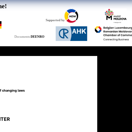
he!
Supported by
DE
EN
RO
Documents:
of changing laws
ITER