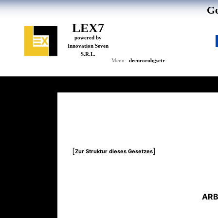
Ge
LEX7
powered by
Innovation Seven
S.R.L.
de
en
ro
ru
bg
se
tr
Menu:
[
]
Zur Struktur dieses Gesetzes
ARB