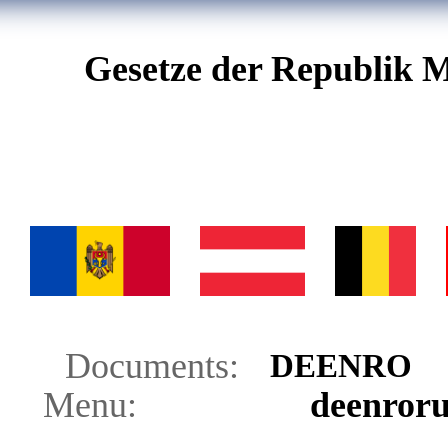
Gesetze der Republik M
Documents:
DE
EN
RO
Menu:
de
en
ro
r