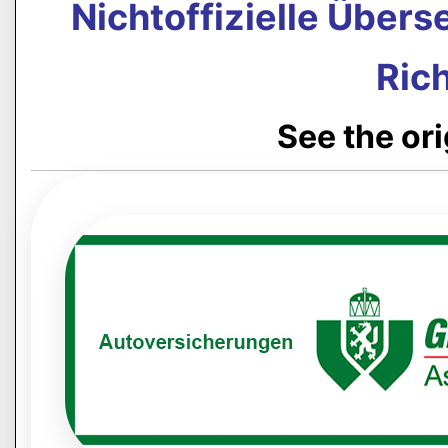
Nichtoffizielle Über
Rich
See the or