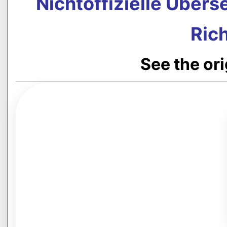
Nichtoffizielle Über
Rich
See the or