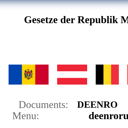
Gesetze der Republik M
Documents:
DE
EN
RO
Menu:
de
en
ro
r