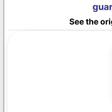
guar
See the or