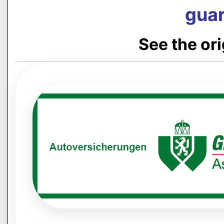
guar
See the or