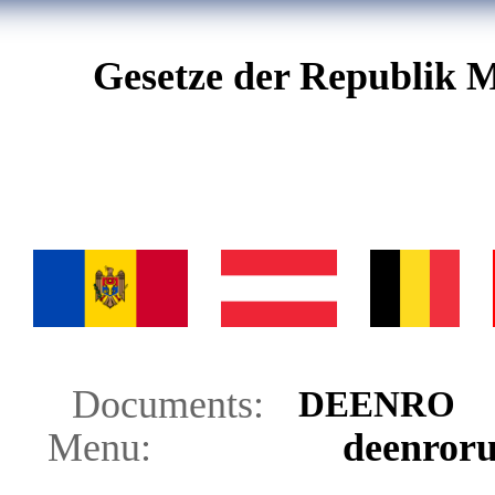
Gesetze der Republik M
Documents:
DE
EN
RO
Menu:
de
en
ro
r