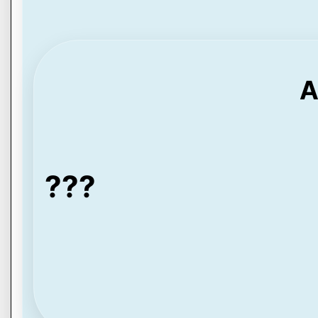
A
???