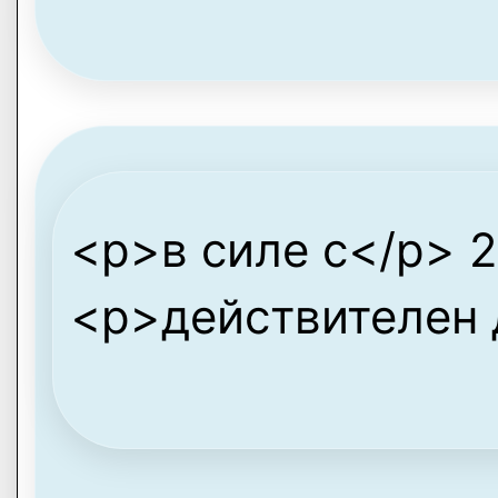
<p>в силе с</p> 2
<p>действителен 