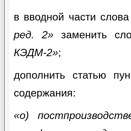
в вводной части слов
ред. 2»
заменить сл
КЭДМ-2»
;
дополнить статью пу
содержания:
«o) постпроизводств