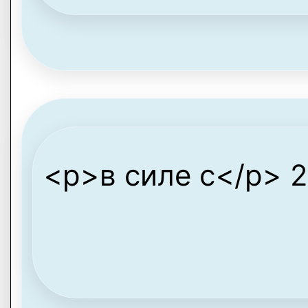
<p>в силе с</p> 