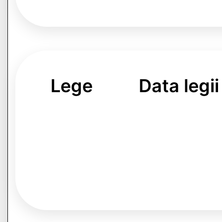
Lege
Data legii