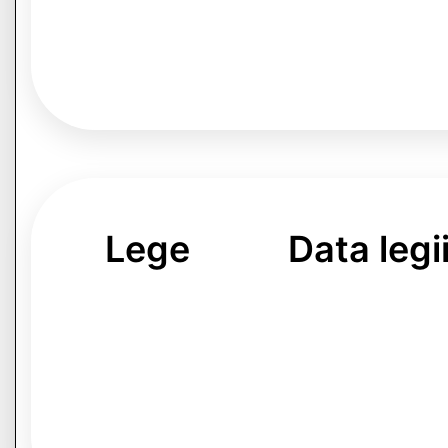
Lege
Data legi