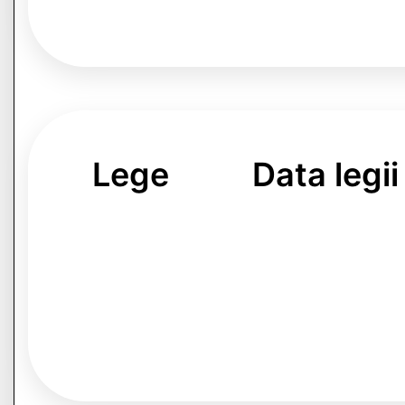
Lege
Data legii