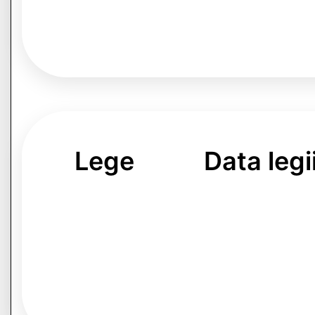
Lege
Data legi