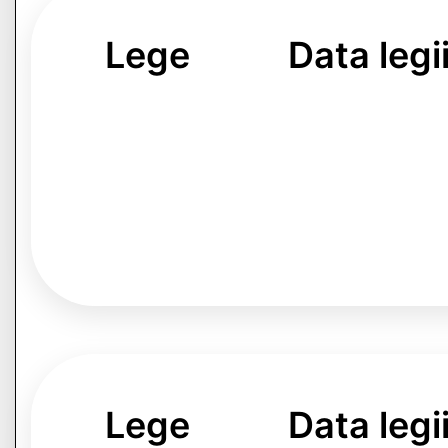
Lege
Data legi
Lege
Data legi