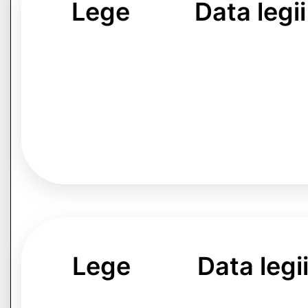
Lege
Data legii
Lege
Data legi