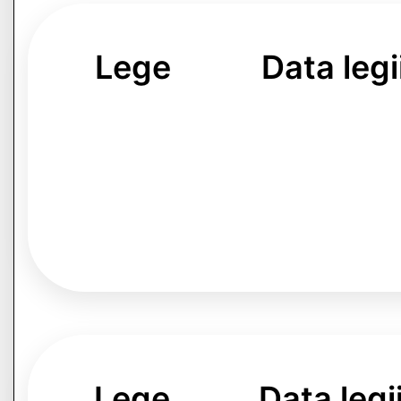
Lege
Data legi
Lege
Data legi