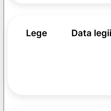
Lege
Data legi