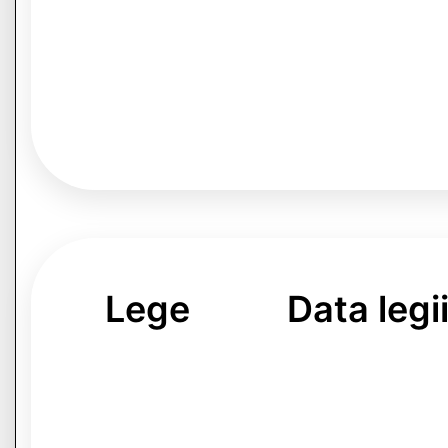
Lege
Data legi