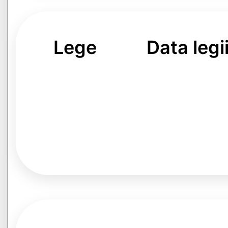
Lege
Data legi