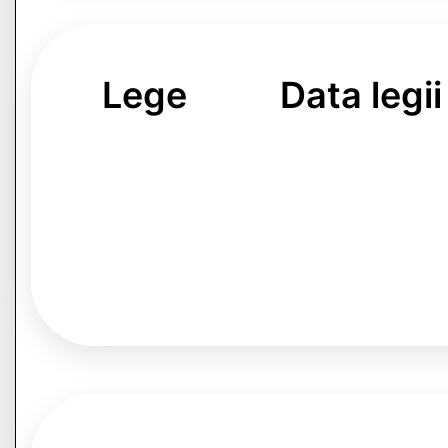
Lege
Data legii