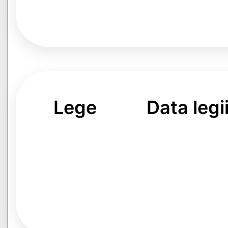
Lege
Data legi