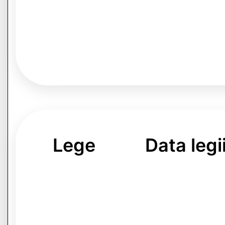
Lege
Data legi