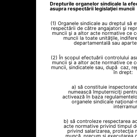
Drepturile organelor sindicale la efe
asupra respectării legislaţiei muncii
(1) Organele sindicale au dreptul să 
respectării de către angajatori şi repr
muncii şi a altor acte normative ce c
muncii la toate unităţile, indif
departamentală sau aparte
(2) În scopul efectuării controlului as
muncii şi a altor acte normative ce c
muncii, sindicatele sau, după caz, re
în drept:
a) să constituie inspectorate
numească împuterniciţi pentru
activează în baza regulamentelo
organele sindicale naţional-
interramur
b) să controleze respectarea acte
acte normative privind timpul d
privind salarizarea, protecţia m
muncă, precum şi executarea c