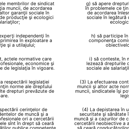
sele membrilor de sindicat
g) să apere drepturi
ţia muncii, de acordarea
în problemele ce ţin
altor garanţii sociale în
de acordarea înlesni
 de producţie şi ecologici
sociale în legătură 
ariaţilor;
ecologici
 experţi independenţi în
h) să participe în
primirea în exploatare a
componenţa comisii
e şi a utilajului;
obiectivelo
it, actele normative care
i) să conteste, în 
rofesionale, economice şi
lezează drepturile 
e de legislaţia în vigoare.
sociale ale salariaţi
 respectării legislaţiei
(3) La efectuarea contr
nţin norme ale dreptului
muncii şi altor acte no
 alte drepturi prevăzute de
muncii, sindicatele îşi po
oare.
legi
spectării cerinţelor de
(4) La depistarea în u
identelor de muncă şi a
securitate şi sănătate 
fesionale ori a cercetării
muncă şi a cazurilor de c
ele sînt în drept să ceară
cercetării neobiective a a
tăţilor publice competente
să ceară conducătorilor 