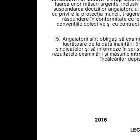
luarea unor măsuri urgente, inclusiv 
suspendarea deciziilor angajatorului 
cu privire la protecţia muncii, trager
răspundere în conformitate cu leg
convenţiile colective şi cu contrac
(5) Angajatorii sînt obligaţi să exam
lucrătoare de la data înaintării (în
sindicatelor şi să informeze în scri
rezultatele examinării şi măsurile înt
încălcărilor depi
2016
LEG