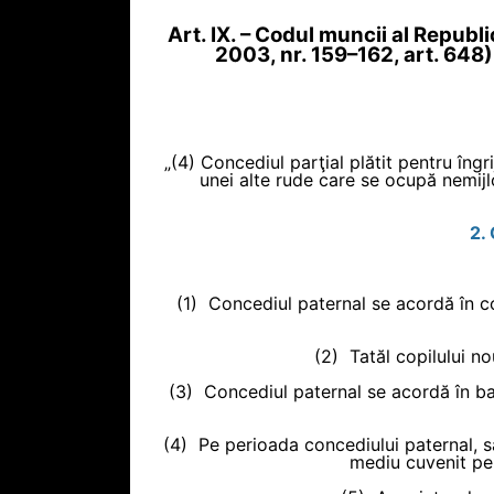
Art. IX. – Codul muncii al Republ
2003, nr. 159–162, art. 648
„(4) Concediul parţial plătit pentru îngri
unei alte rude care se ocupă nemijloc
2.
(1) Concediul paternal se acordă în con
(2) Tatăl copilului n
(3) Concediul paternal se acordă în baz
(4) Pe perioada concediului paternal, s
mediu cuvenit pen