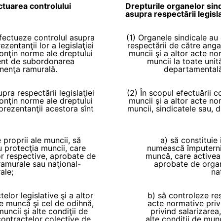
ctuarea controlului
Drepturile organelor sind
asupra respectării legisl
efectueze controlul asupra
(1) Organele sindicale au
ezentanţii lor a legislaţiei
respectării de către angaja
onţin norme ale dreptului
muncii şi a altor acte n
erent de subordonarea
muncii la toate unit
nenţa ramurală.
departamentală
upra respectării legislaţiei
(2) În scopul efectuării co
onţin norme ale dreptului
muncii şi a altor acte n
prezentanţii acestora sînt
muncii, sindicatele sau, 
 proprii ale muncii, să
a) să constituie
 protecţia muncii, care
numească împuternic
r respective, aprobate de
muncă, care activea
ramurale sau naţional-
aprobate de organ
ale;
na
lor legislative şi a altor
b) să controleze res
e muncă şi cel de odihnă,
acte normative priv
uncii şi alte condiţii de
privind salarizarea
ontractelor colective de
alte condiţii de mu