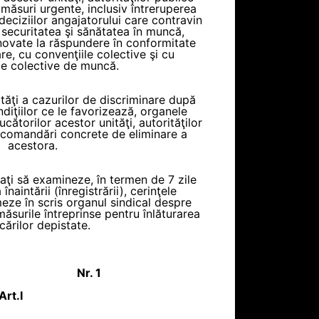
ăsuri urgente, inclusiv întreruperea
deciziilor angajatorului care contravin
la securitatea şi sănătatea în muncă,
novate la răspundere în conformitate
are, cu convenţiile colective şi cu
le colective de muncă.
ităţi a cazurilor de discriminare după
ndiţiilor ce le favorizează, organele
cătorilor acestor unităţi, autorităţilor
comandări concrete de eliminare a
acestora.
gaţi să examineze, în termen de 7 zile
înaintării (înregistrării), cerinţele
meze în scris organul sindical despre
măsurile întreprinse pentru înlăturarea
cărilor depistate.
Nr. 1
Art.
I