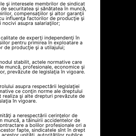
le şi interesele membrilor de sindicat
 de securitatea şi sănătatea în muncă,
rilor, compensaţiilor şi altor garanţii
cu influenţa factorilor de producţie şi
 nocivi asupra salariaţilor;
 calitate de experţi independenţi în
lor pentru primirea în exploatare a
r de producţie şi a utilajului;
modul stabilit, actele normative care
de muncă, profesionale, economice şi
lor, prevăzute de legislaţia în vigoare.
olului asupra respectării legislaţiei
rmative ce conţin norme ale dreptului
t realiza şi alte drepturi prevăzute de
slaţia în vigoare.
nităţi a nerespectării cerinţelor de
în muncă, a tăinuirii accidentelor de
ontractare a bolilor profesionale ori a
cestor fapte, sindicatele sînt în drept
acestor unităţi, autorităţilor publice