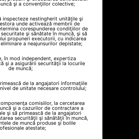
uncă şi a convenţiilor colective;
ă inspecteze nestingherit unităţile şi
cestora unde activează membrii de
determina corespunderea condiţiilor de
ecuritate şi sănătate în muncă, şi să
lui propuneri executorii, cu indicarea
 eliminare a neajunsurilor depistate;
e, în mod independent, expertiza
 şi a asigurării securităţii la locurile
de muncă;
 primească de la angajatori informaţiile
a nivel de unitate necesare controlului;
 componenţa comisiilor, la cercetarea
uncă şi a cazurilor de contractare a
ale şi să primească de la angajatori
starea securităţii şi sănătăţii în muncă,
entele de muncă produse şi bolile
ofesionale atestate;