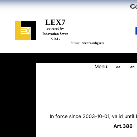
Ge
LEX7
powered by
Innovation Seven
S.R.L.
de
en
ro
ru
bg
se
tr
Menu:
Menu:
de
en
In force since 2003-10-01, valid unti
Art.
386