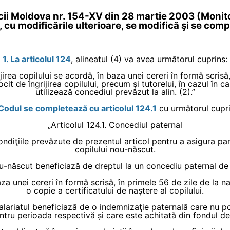
icii Moldova nr. 154-XV din 28 martie 2003 (Monito
), cu modificările ulterioare, se modifică şi se c
1. La articolul 124
, alineatul (4) va avea următorul cuprins:
jirea copilului se acordă, în baza unei cereri în formă scrisă,
it de îngrijirea copilului, precum şi tutorelui, în cazul în ca
utilizează concediul prevăzut la alin. (2).”
 Codul se completează cu articolul 124.1
cu următorul cupri
„Articolul 124.1. Concediul paternal
diţiile prevăzute de prezentul articol pentru a asigura parti
copilului nou-născut.
ou-născut beneficiază de dreptul la un concediu paternal de 1
a unei cereri în formă scrisă, în primele 56 de zile de la n
o copie a certificatului de naştere al copilului.
alariatul beneficiază de o indemnizaţie paternală care nu po
tru perioada respectivă și care este achitată din fondul de 