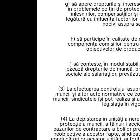
g) să apere drepturile şi intere
în problemele ce ţin de protec
înlesnirilor, compensaţiilor şi 
legătură cu influenţa factorilor
nocivi asupra sal
h) să participe în calitate de
componenţa comisiilor pentru 
obiectivelor de producţi
i) să conteste, în modul stabil
lezează drepturile de muncă, p
sociale ale salariaţilor, prevăzut
(3) La efectuarea controlului asupra
muncii şi altor acte normative ce co
muncii, sindicatele îşi pot realiza şi
legislaţia în vig
(4) La depistarea în unităţi a nere
protecţie a muncii, a tăinuirii acc
cazurilor de contractare a bolilor pro
neobiective a acestor fapte, sindicat
conducătorilor acestor unităţi, autori