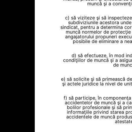
muncă şi a convenţii
c) să viziteze şi să inspecteze 
subdiviziunile acestora und
sindicat, pentru a determina co
muncă normelor de protecţie a
angajatorului propuneri execut
posibile de eliminare a nea
d) să efectueze, în mod in
condiţiilor de muncă şi a asigură
de munc
e) să solicite şi să primească de
şi actele juridice la nivel de un
f) să participe, în componenţa 
accidentelor de muncă şi a ca
bolilor profesionale şi să pr
informaţiile privind starea pro
accidentele de muncă produse
atestat