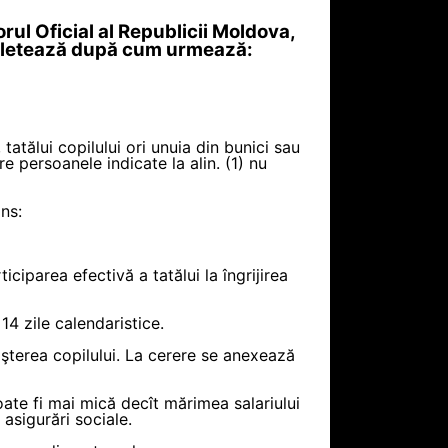
rul Oficial al Republicii Moldova,
ompletează după cum urmează:
 tatălui copilului ori unuia din bunici sau
re persoanele indicate la alin. (1) nu
ns:
ciparea efectivă a tatălui la îngrijirea
4 zile calendaristice.
aşterea copilului. La cerere se anexează
ate fi mai mică decît mărimea salariului
asigurări sociale.