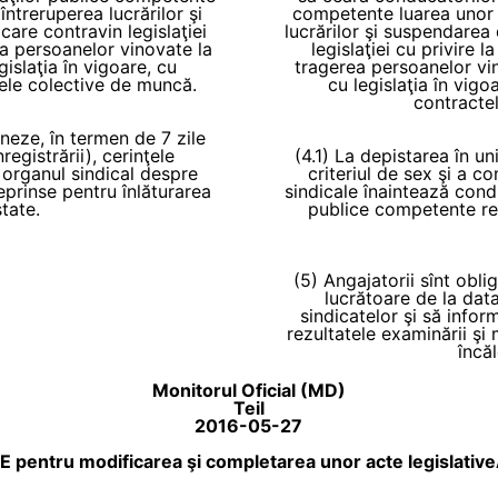
întreruperea lucrărilor şi
competente luarea unor m
care contravin legislaţiei
lucrărilor şi suspendarea 
ea persoanelor vinovate la
legislaţiei cu privire 
islaţia în vigoare, cu
tragerea persoanelor vi
tele colective de muncă.
cu legislaţia în vigo
contracte
ineze, în termen de 7 zile
registrării), cerinţele
(4.1) La depistarea în un
s organul sindical despre
criteriul de sex şi a co
reprinse pentru înlăturarea
sindicale înaintează condu
state.
publice competente re
(5) Angajatorii sînt obli
lucrătoare de la data 
sindicatelor şi să infor
rezultatele examinării şi 
încăl
Monitorul Oficial (MD)
Teil
2016-05-27
E pentru modificarea şi completarea unor acte legislative