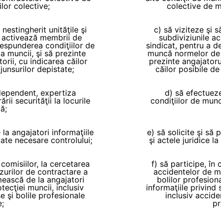
lor colective;
colective de m
nestingherit unităţile şi
c) să viziteze şi s
e activează membrii de
subdiviziunile a
respunderea condiţiilor de
sindicat, pentru a 
 muncii, şi să prezinte
muncă normelor de s
orii, cu indicarea căilor
prezinte angajatoru
junsurilor depistate;
căilor posibile de
dependent, expertiza
d) să efectuez
rii securităţii la locurile
condiţiilor de muncă
ă;
 la angajatori informaţiile
e) să solicite şi să
itate necesare controlului;
şi actele juridice l
comisiilor, la cercetarea
f) să participe, în
zurilor de contractare a
accidentelor de m
imească de la angajatori
bolilor profesion
tecţiei muncii, inclusiv
informaţiile privind 
 şi bolile profesionale
inclusiv accid
e;
pr