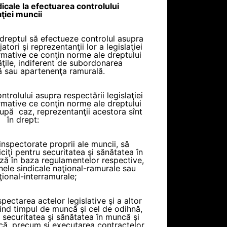
icale la efectuarea controlului
aţiei muncii
 dreptul să efectueze controlul asupra
tori şi reprezentanţii lor a legislaţiei
ormative ce conţin norme ale dreptului
ăţile, indiferent de subordonarea
 sau apartenenţa ramurală.
ntrolului asupra respectării legislaţiei
ormative ce conţin norme ale dreptului
după caz, reprezentanţii acestora sînt
în drept:
 inspectorate proprii ale muncii, să
iţi pentru securitatea şi sănătatea în
ză în baza regulamentelor respective,
ele sindicale naţional-ramurale sau
ţional-interramurale;
pectarea actelor legislative şi a altor
ind timpul de muncă şi cel de odihnă,
, securitatea şi sănătatea în muncă şi
ncă, precum şi executarea contractelor