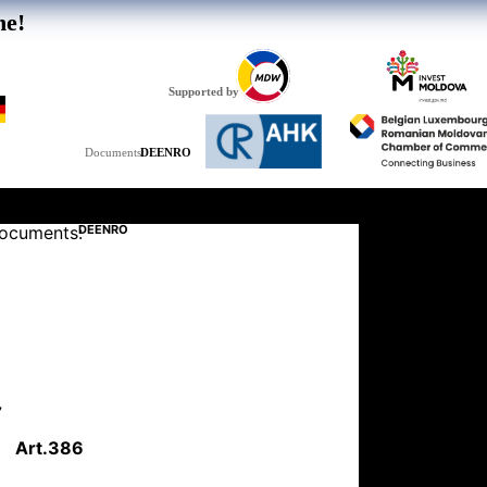
he!
Supported by
DE
EN
RO
Documents:
ocuments:
DE
EN
RO
7
Art.
386