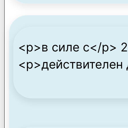
<p>в силе с</p> 
<p>действителен 