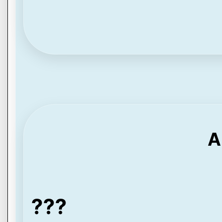
A
???