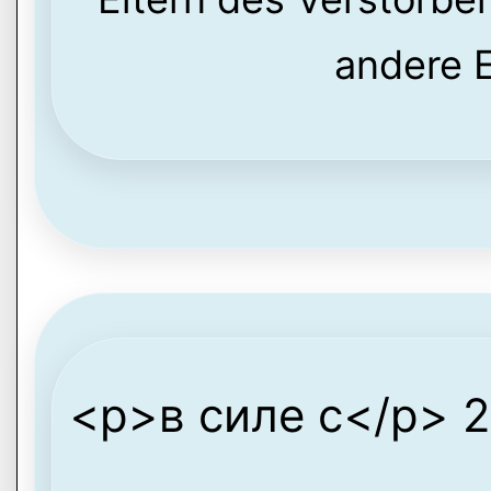
andere E
<p>в силе с</p> 