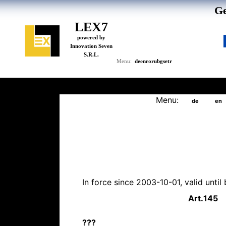
Ge
LEX7
powered by
Innovation Seven
S.R.L.
de
en
ro
ru
bg
se
tr
Menu:
Menu:
de
en
In force since 2003-10-01, valid unti
Art.
145
???