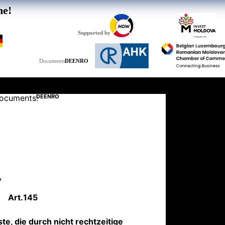
he!
Supported by
DE
EN
RO
Documents:
ocuments:
DE
EN
RO
7
Art.
145
te, die durch nicht rechtzeitige