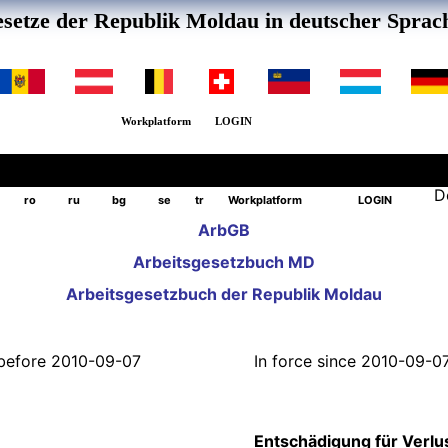
setze der Republik Moldau in deutscher Sprac
Workplatform
LOGIN
D
ro
ru
bg
se
tr
Workplatform
LOGIN
ArbGB
Arbeitsgesetzbuch MD
Arbeitsgesetzbuch der Republik Moldau
l before 2010-09-07
In force since 2010-09-0
Entschädigung für Verlus