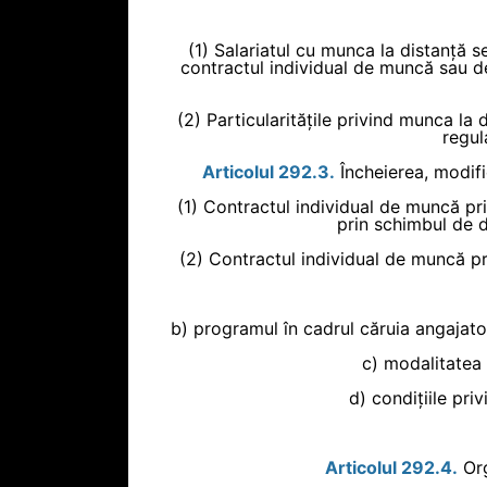
(1) Salariatul cu munca la distanță 
contractul individual de muncă sau de 
(2) Particularitățile privind munca la
regul
Articolul 292.3.
Încheierea, modifi
(1) Contractul individual de muncă pri
prin schimbul de d
(2) Contractul individual de muncă pri
b) programul în cadrul căruia angajatoru
c) modalitatea 
d) condițiile pri
Articolul 292.4.
Org