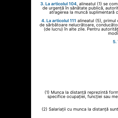
3. La articolul 104
, alineatul (1) se co
de urgență în sănătate publică, autori
atragerea la muncă suplimentară cu
4. La articolul 111
alineatul (5), primul 
de sărbătoare nelucrătoare, conducătorul
(de lucru) în alte zile. Pentru autorităț
modif
5.
(1) Munca la distanță reprezintă forma
specifice ocupației, funcției sau me
(2) Salariații cu munca la distanță sun