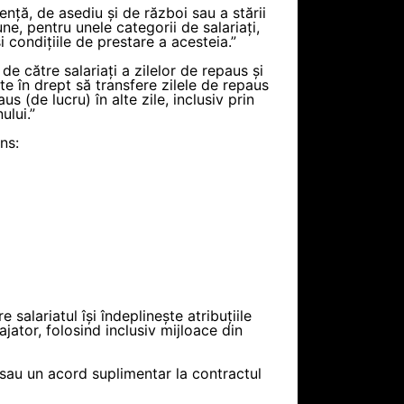
ență, de asediu și de război sau a stării
e, pentru unele categorii de salariați,
condițiile de prestare a acesteia.”
de către salariați a zilelor de repaus și
te în drept să transfere zilele de repaus
aus (de lucru) în alte zile, inclusiv prin
ului.”
ns:
salariatul își îndeplinește atribuțiile
jator, folosind inclusiv mijloace din
ă sau un acord suplimentar la contractul