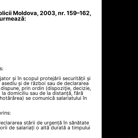
blicii Moldova, 2003, nr. 159–162,
m urmează:
s:
tor și în scopul protejării securității și
de asediu și de război sau de declararea
 dispune, prin ordin (dispoziţie, decizie,
la domiciliu sau de la distanță, fără
 hotărârea) se comunică salariatului în
rins:
declararea stării de urgență în sănătate
ii de salariați o altă durată a timpului