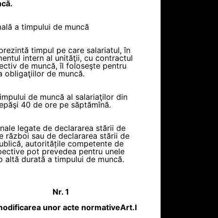
ncă.
ală a timpului de muncă
rezintă timpul pe care salariatul, în
ntul intern al unităţii, cu contractul
lectiv de muncă, îl foloseşte pentru
a obligaţiilor de muncă.
impului de muncă al salariaţilor din
depăşi 40 de ore pe săptămînă.
onale legate de declararea stării de
e război sau de declararea stării de
ublică, autoritățile competente de
spective pot prevedea pentru unele
 o altă durată a timpului de muncă.
Nr. 1
i modificarea unor acte normative
Art.
I