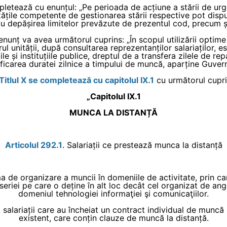
mpletează cu enunțul: „Pe perioada de acțiune a stării de urg
tățile competente de gestionarea stării respective pot dispun
 depășirea limitelor prevăzute de prezentul cod, precum și 
enunț va avea următorul cuprins: „În scopul utilizării optime 
 unității, după consultarea reprezentanților salariaților, es
ile și instituțiile publice, dreptul de a transfera zilele de rep
icarea duratei zilnice a timpului de muncă, aparține Guvern
 Titlul X se completează cu capitolul IX.1
cu următorul cupri
„Capitolul IX.1
MUNCA LA DISTANȚĂ
Articolul 292.1
. Salariații ce prestează munca la distanță
 de organizare a muncii în domeniile de activitate, prin care 
seriei pe care o deține în alt loc decât cel organizat de anga
domeniul tehnologiei informaţiei şi comunicaţiilor.
t salariații care au încheiat un contract individual de munc
existent, care conțin clauze de muncă la distanță.