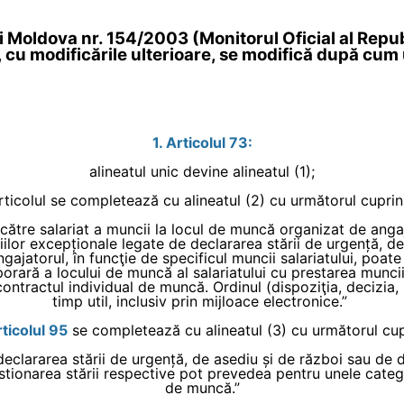
cii Moldova nr. 154/2003 (Monitorul Oficial al Repu
, cu modificările ulterioare, se modifică după cu
1. Articolul 73:
alineatul unic devine alineatul (1);
rticolul se completează cu alineatul (2) cu următorul cuprin
e către salariat a muncii la locul de muncă organizat de angaja
ațiilor excepționale legate de declararea stării de urgență, 
gajatorul, în funcţie de specificul muncii salariatului, poate
ară a locului de muncă al salariatului cu prestarea muncii 
ontractul individual de muncă. Ordinul (dispoziţia, decizia,
timp util, inclusiv prin mijloace electronice.”
rticolul 95
se completează cu alineatul (3) cu următorul cup
 declararea stării de urgență, de asediu și de război sau de 
tionarea stării respective pot prevedea pentru unele categor
de muncă.”