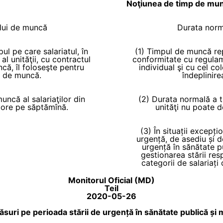
Noţiunea de timp de mu
lui de muncă
Durata norm
ul pe care salariatul, în
(1) Timpul de muncă rep
l unităţii, cu contractul
conformitate cu regulame
ncă, îl foloseşte pentru
individual şi cu cel co
or de muncă.
îndeplinire
ncă al salariaţilor din
(2) Durata normală a t
 ore pe săptămînă.
unităţi nu poate 
(3) În situații excepți
urgență, de asediu și d
urgență în sănătate p
gestionarea stării re
categorii de salariați
Monitorul Oficial (MD)
Teil
2020-05-26
măsuri pe perioada stării de urgență în sănătate publică ș