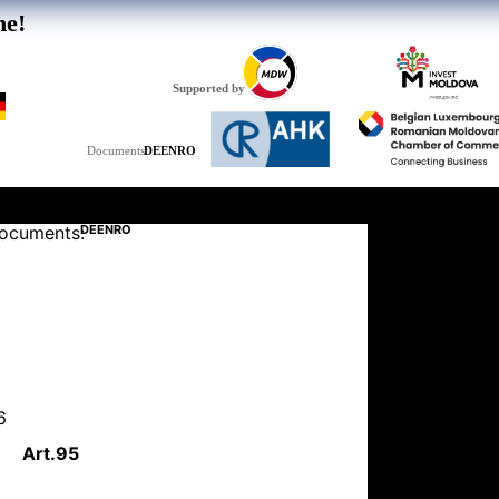
he!
Supported by
DE
EN
RO
Documents:
ocuments:
DE
EN
RO
6
Art.
95