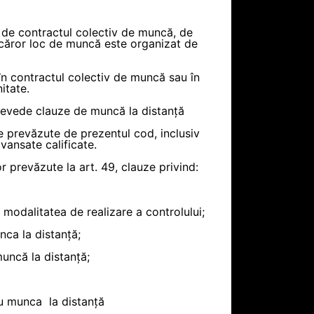
, de contractul colectiv de muncă, de
al căror loc de muncă este organizat de
 în contractul colectiv de muncă sau în
itate.
prevede clauze de muncă la distanță
le prevăzute de prezentul cod, inclusiv
vansate calificate.
r prevăzute la art. 49, clauze privind:
d modalitatea de realizare a controlului;
nca la distanță;
muncă la distanță;
 cu munca la distanță