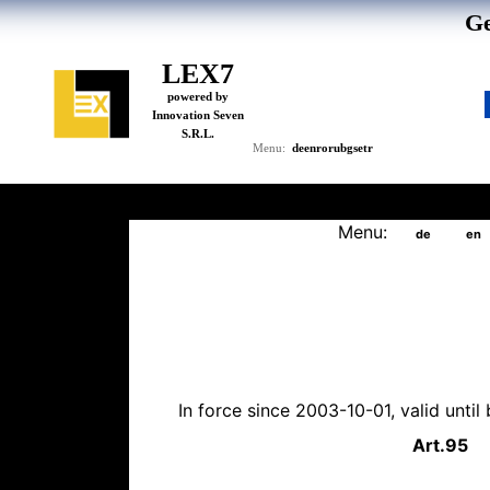
Ge
LEX7
powered by
Innovation Seven
S.R.L.
de
en
ro
ru
bg
se
tr
Menu:
Menu:
de
en
In force since 2003-10-01, valid unti
Art.
95