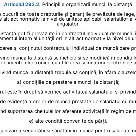
Articolul 292.2.
Principiile organizării muncii la distanță
se bucură de toate drepturile și garanțiile prevăzute de lege
alt act normativ la nivel de unitate aplicabil salariaților 
angajator.
 distanță pot fi prevăzute în contractul individual de muncă,
amentul intern al unităţii ori în alt act normativ la nivel de un
carea și conținutul contractului individual de muncă care 
vind munca la distanță se încheie şi se modifică în condiții
ocumente electronice cu utilizarea semnăturii electronice a
vind munca la distanță trebuie să conțină, în afara clauzelo
a) condițiile de prestare a muncii la distanță;
l este în drept să verifice activitatea salariatului și privin
de evidență a orelor de muncă prestate de salariatul cu mu
vind suportarea cheltuielilor aferente activității în regim de 
e) alte condiții convenite de părți.
anizarea securității și sănătății în muncă pentru salariații