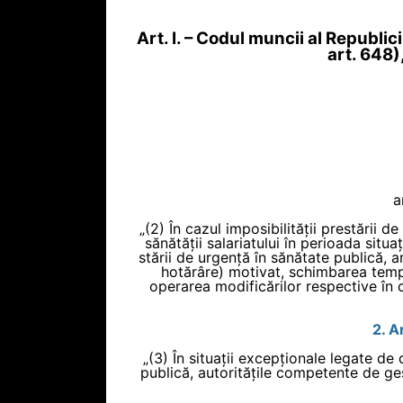
Art. I. – Codul muncii al Republi
art. 648)
a
„(2) În cazul imposibilității prestării d
sănătății salariatului în perioada situ
stării de urgență în sănătate publică, an
hotărâre) motivat, schimbarea tempor
operarea modificărilor respective în c
2. A
„(3) În situații excepționale legate de
publică, autoritățile competente de ges