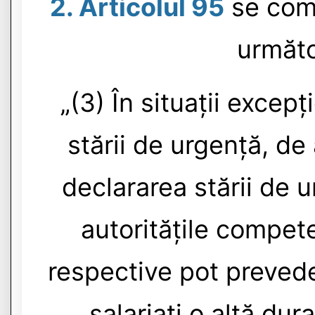
2. Articolul 95
se comp
următo
„(3) În situații excep
stării de urgență, de
declararea stării de 
autoritățile compet
respective pot prevede
salariați o altă du