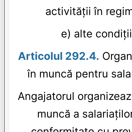
activității în reg
e) alte condiți
Articolul 292.4.
Organi
în muncă pentru salar
Angajatorul organizează
muncă a salariațilo
conformitate cu preve